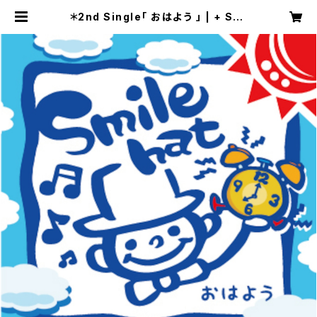
＊2nd Single「 おはよう 」 | + Smi
le hat +