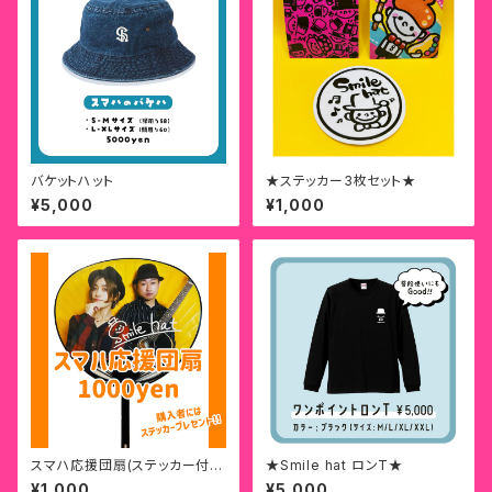
バケットハット
★ステッカー3枚セット★
¥5,000
¥1,000
スマハ応援団扇(ステッカー付
★Smile hat ロンT★
き)
¥1,000
¥5,000